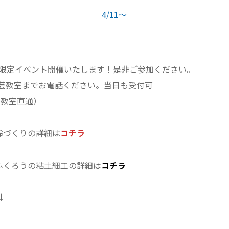
4/11～
間限定イベント開催いたします！是非ご参加ください。
芸教室までお電話ください。当日も受付可
（陶芸教室直通）
鈴づくりの詳細は
コチラ
 ふくろうの粘土細工の詳細は
コチラ
↓