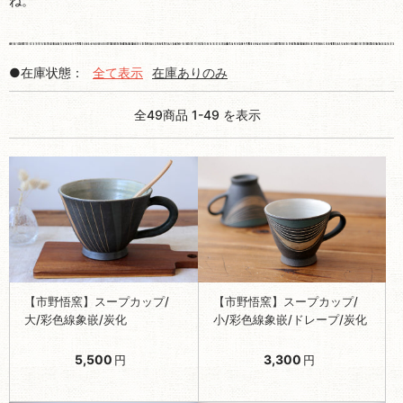
ね。
●在庫状態：
全て表示
在庫ありのみ
全49商品 1-49 を表示
【市野悟窯】スープカップ/
【市野悟窯】スープカップ/
大/彩色線象嵌/炭化
小/彩色線象嵌/ドレープ/炭化
5,500
3,300
円
円