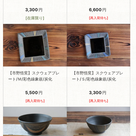
3,300
6,600
円
円
[在庫限り]
[再入荷待ち]
【市野悟窯】スクウェアプレ
【市野悟窯】スクウェアプレ
ート/Ｍ/彩色線象嵌/炭化
ート/Ｓ/彩色線象嵌/炭化
5,500
3,300
円
円
[再入荷待ち]
[再入荷待ち]