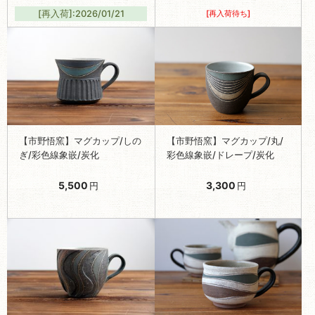
[再入荷]:2026/01/21
[再入荷待ち]
【市野悟窯】マグカップ/しの
【市野悟窯】マグカップ/丸/
ぎ/彩色線象嵌/炭化
彩色線象嵌/ドレープ/炭化
5,500
3,300
円
円