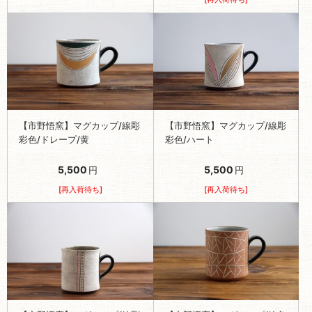
【市野悟窯】マグカップ/線彫
【市野悟窯】マグカップ/線彫
彩色/ドレープ/黄
彩色/ハート
5,500
5,500
円
円
[再入荷待ち]
[再入荷待ち]