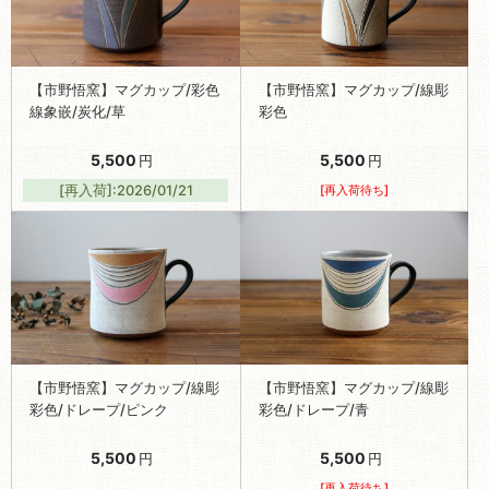
【市野悟窯】マグカップ/彩色
【市野悟窯】マグカップ/線彫
線象嵌/炭化/草
彩色
5,500
5,500
円
円
[再入荷]:2026/01/21
[再入荷待ち]
【市野悟窯】マグカップ/線彫
【市野悟窯】マグカップ/線彫
彩色/ドレープ/ピンク
彩色/ドレープ/青
5,500
5,500
円
円
[再入荷待ち]