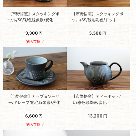
【市野悟窯】スタッキングボ
【市野悟窯】スタッキングボ
ウル/SS/彩色線象嵌/炭化
ウル/SS/線彫彩色/ドット
3,300
3,300
円
円
[再入荷待ち]
【市野悟窯】カップ＆ソーサ
【市野悟窯】ティーポット/
ー/ドレープ/彩色線象嵌/炭化
Ｌ/彩色線象嵌/炭化
6,600
13,200
円
円
[再入荷待ち]