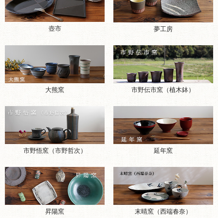
壺市
夢工房
大熊窯
市野伝市窯（植木鉢）
市野悟窯（市野哲次）
延年窯
昇陽窯
末晴窯（西端春奈）