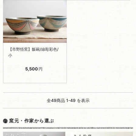
【市野悟窯】飯碗/線彫彩色/
小
5,500
円
全49商品 1-49 を表示
窯元・作家から選ぶ