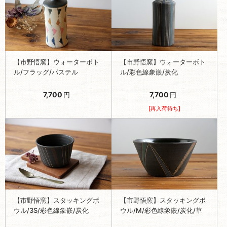
【市野悟窯】ウォーターボト
【市野悟窯】ウォーターボト
ル/フラッグ/パステル
ル/彩色線象嵌/炭化
7,700
7,700
円
円
[再入荷待ち]
【市野悟窯】スタッキングボ
【市野悟窯】スタッキングボ
ウル/3S/彩色線象嵌/炭化
ウル/M/彩色線象嵌/炭化/草