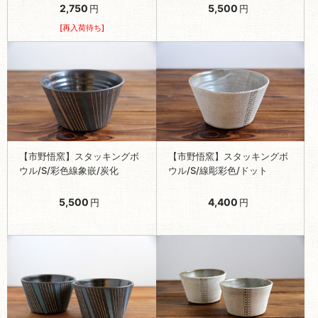
2,750
5,500
円
円
[再入荷待ち]
【市野悟窯】スタッキングボ
【市野悟窯】スタッキングボ
ウル/S/彩色線象嵌/炭化
ウル/S/線彫彩色/ドット
5,500
4,400
円
円