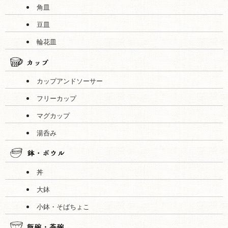
角皿
豆皿
輪花皿
カップアンドソーサー
フリーカップ
マグカップ
湯呑み
丼
大鉢
小鉢・そばちょこ