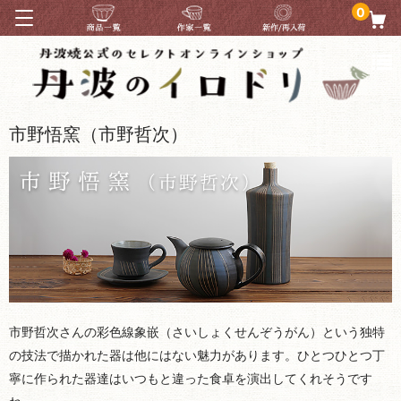
0
市野悟窯（市野哲次）
市野哲次さんの彩色線象嵌（さいしょくせんぞうがん）という独特
の技法で描かれた器は他にはない魅力があります。ひとつひとつ丁
寧に作られた器達はいつもと違った食卓を演出してくれそうです