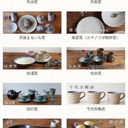
丹水窯
丹泉窯
丹波まるいち窯
俊彦窯（カマノツボ制作室）
信凜窯
信水窯
千代市陶房
信行窯