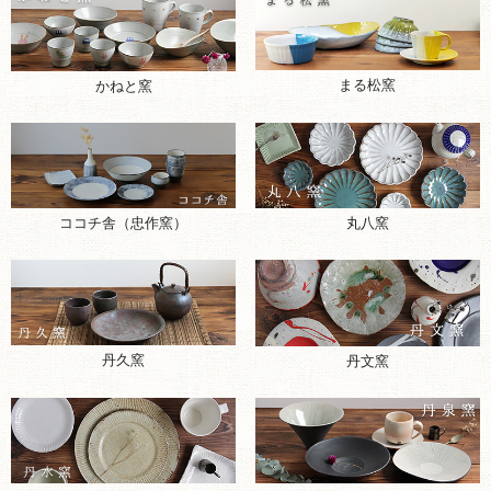
まる松窯
かねと窯
ココチ舎（忠作窯）
丸八窯
丹久窯
丹文窯