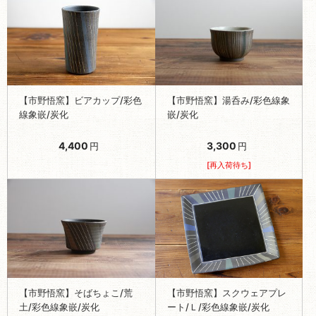
【市野悟窯】ビアカップ/彩色
【市野悟窯】湯呑み/彩色線象
線象嵌/炭化
嵌/炭化
4,400
3,300
円
円
[再入荷待ち]
【市野悟窯】そばちょこ/荒
【市野悟窯】スクウェアプレ
土/彩色線象嵌/炭化
ート/Ｌ/彩色線象嵌/炭化