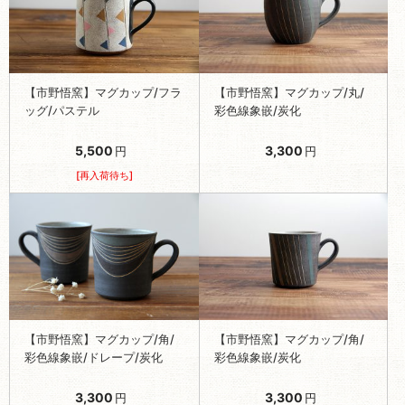
【市野悟窯】マグカップ/フラ
【市野悟窯】マグカップ/丸/
ッグ/パステル
彩色線象嵌/炭化
5,500
3,300
円
円
[再入荷待ち]
【市野悟窯】マグカップ/角/
【市野悟窯】マグカップ/角/
彩色線象嵌/ドレープ/炭化
彩色線象嵌/炭化
3,300
3,300
円
円