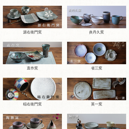
源右衛門窯
炎丹久窯
直作窯
省三窯
稲右衛門窯
英一窯