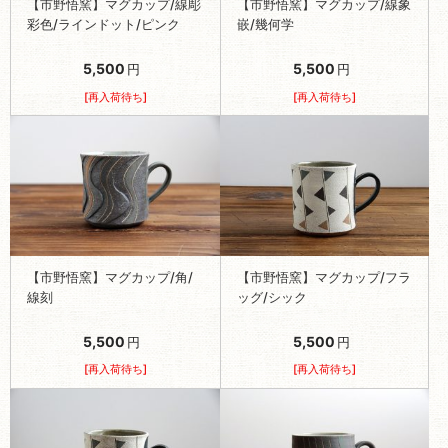
【市野悟窯】マグカップ/線彫
【市野悟窯】マグカップ/線象
彩色/ラインドット/ピンク
嵌/幾何学
5,500
5,500
円
円
[再入荷待ち]
[再入荷待ち]
【市野悟窯】マグカップ/角/
【市野悟窯】マグカップ/フラ
線刻
ッグ/シック
5,500
5,500
円
円
[再入荷待ち]
[再入荷待ち]