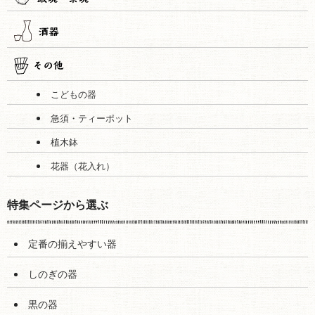
こどもの器
急須・ティーポット
植木鉢
花器（花入れ）
特集ページから選ぶ
定番の揃えやすい器
しのぎの器
黒の器