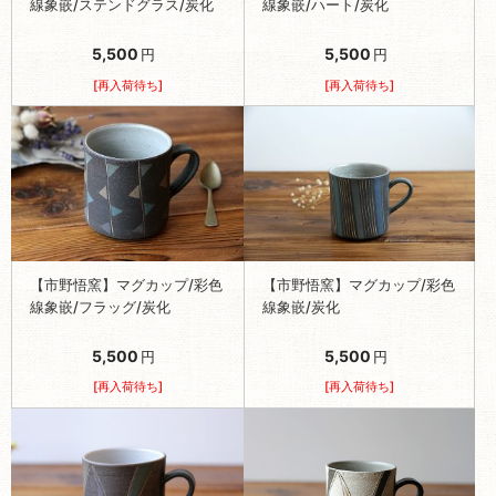
線象嵌/ステンドグラス/炭化
線象嵌/ハート/炭化
5,500
5,500
円
円
[再入荷待ち]
[再入荷待ち]
【市野悟窯】マグカップ/彩色
【市野悟窯】マグカップ/彩色
線象嵌/フラッグ/炭化
線象嵌/炭化
5,500
5,500
円
円
[再入荷待ち]
[再入荷待ち]