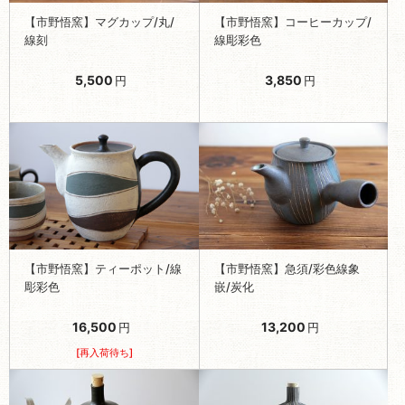
【市野悟窯】マグカップ/丸/
【市野悟窯】コーヒーカップ/
線刻
線彫彩色
5,500
3,850
円
円
【市野悟窯】ティーポット/線
【市野悟窯】急須/彩色線象
彫彩色
嵌/炭化
16,500
13,200
円
円
[再入荷待ち]