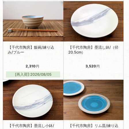
【千代市陶房】飯碗/練り込
【千代市陶房】墨流し鉢/（径
み/ブルー
20.5cm）
2,310
3,520
円
円
[再入荷]:2026/08/05
【千代市陶房】墨流し小鉢/
【千代市陶房】リム皿/練り込