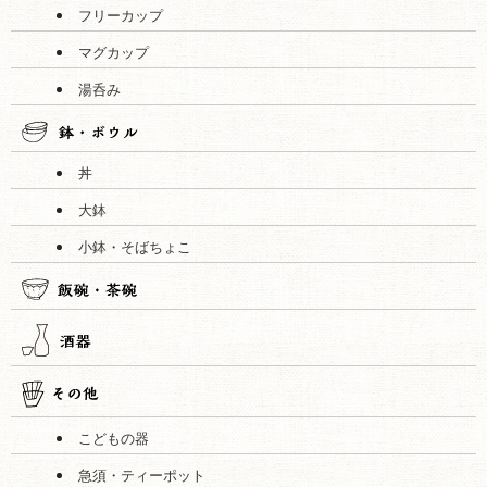
フリーカップ
マグカップ
湯呑み
丼
大鉢
小鉢・そばちょこ
こどもの器
急須・ティーポット