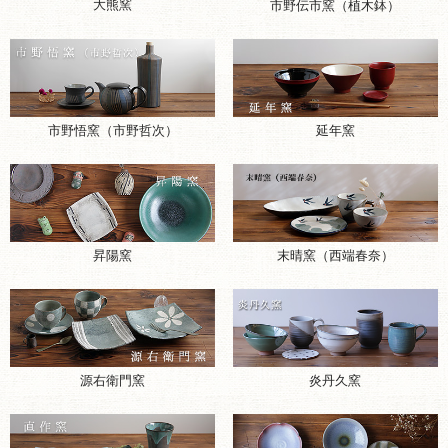
大熊窯
市野伝市窯（植木鉢）
市野悟窯（市野哲次）
延年窯
昇陽窯
末晴窯（西端春奈）
源右衛門窯
炎丹久窯