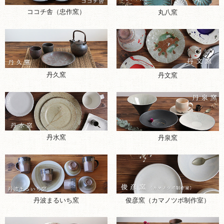
ココチ舎（忠作窯）
丸八窯
丹久窯
丹文窯
丹水窯
丹泉窯
丹波まるいち窯
俊彦窯（カマノツボ制作室）