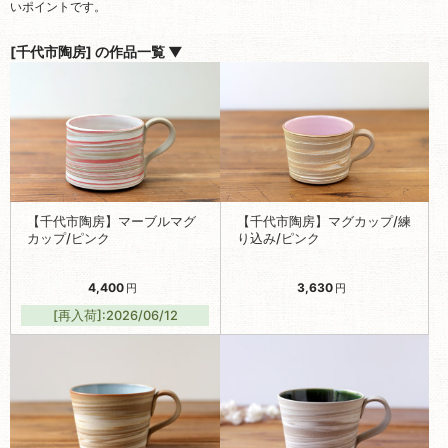
いポイントです。
[千代市陶房] の作品一覧 ▼
【千代市陶房】マーブルマグ
【千代市陶房】マグカップ/練
カップ/ピンク
り込み/ピンク
4,400
3,630
円
円
[再入荷]:2026/06/12