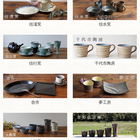
信凜窯
信水窯
千代市陶房
信行窯
壺市
夢工房