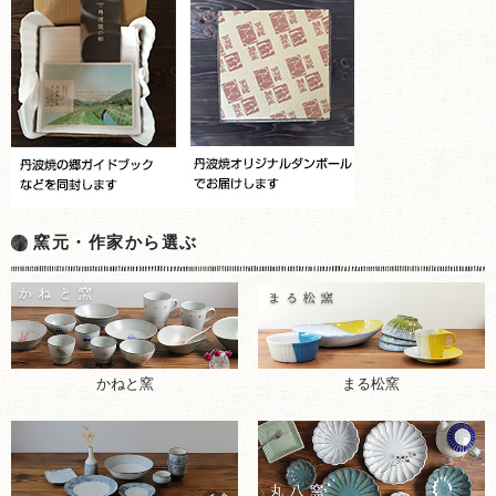
窯元・作家から選ぶ
まる松窯
かねと窯