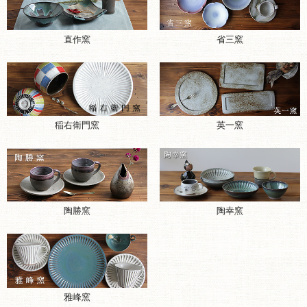
直作窯
省三窯
稲右衛門窯
英一窯
陶勝窯
陶幸窯
雅峰窯