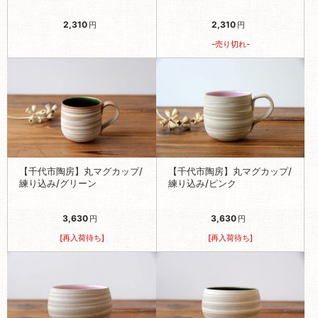
2,310
2,310
円
円
-売り切れ-
【千代市陶房】丸マグカップ/
【千代市陶房】丸マグカップ/
練り込み/グリーン
練り込み/ピンク
3,630
3,630
円
円
[再入荷待ち]
[再入荷待ち]