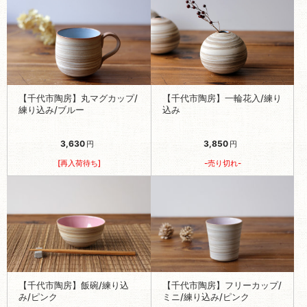
【千代市陶房】丸マグカップ/
【千代市陶房】一輪花入/練り
練り込み/ブルー
込み
3,630
3,850
円
円
[再入荷待ち]
-売り切れ-
【千代市陶房】飯碗/練り込
【千代市陶房】フリーカップ/
み/ピンク
ミニ/練り込み/ピンク