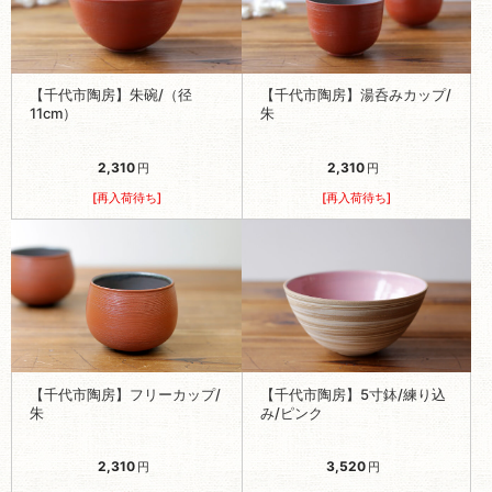
【千代市陶房】朱碗/（径
【千代市陶房】湯呑みカップ/
11cm）
朱
2,310
2,310
円
円
[再入荷待ち]
[再入荷待ち]
【千代市陶房】フリーカップ/
【千代市陶房】5寸鉢/練り込
朱
み/ピンク
2,310
3,520
円
円