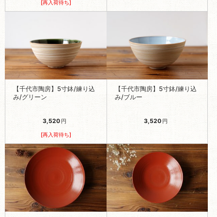
[再入荷待ち]
【千代市陶房】5寸鉢/練り込
【千代市陶房】5寸鉢/練り込
み/グリーン
み/ブルー
3,520
3,520
円
円
[再入荷待ち]