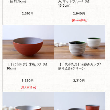
（径 15.5cm）
み/マットブルー/（径
16.5cm）
2,310
2,640
円
円
[再入荷待ち]
【千代市陶房】朱碗/大/（径
【千代市陶房】湯呑みカップ/
16cm）
練り込み/グリーン
3,520
2,310
円
円
[再入荷待ち]