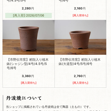
号/4.5号/5号
号/6号
2,280
2,160
円
円
[再入荷]:2026/07/06
[再入荷待ち]
【市野伝市窯】籾殻入り植木
【市野伝市窯】籾殻入り植木
鉢/シャジン型/4号/4.5号/5
鉢/大道型/4号/5号/6号
号/6号
3,360
2,760
円
円
[再入荷待ち]
[再入荷待ち]
当ショップに掲載されている丹波焼は全て陶器（土もの）です。