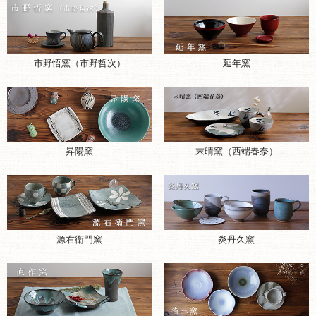
市野悟窯（市野哲次）
延年窯
昇陽窯
末晴窯（西端春奈）
源右衛門窯
炎丹久窯