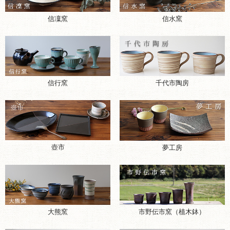
信凜窯
信水窯
千代市陶房
信行窯
壺市
夢工房
大熊窯
市野伝市窯（植木鉢）