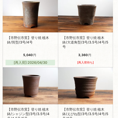
【市野伝市窯】登り焼 植木
【市野伝市窯】登り焼 植木
鉢/筒型/3号/4号
鉢/大道角型/3号/3.5号/4号/5
号
5,040
3,360
円
円
[再入荷]:2026/04/30
[再入荷待ち]
【市野伝市窯】登り焼 植木
【市野伝市窯】登り焼 植木
鉢/シャジン型/3号/3.5号/4
鉢/えびね型/3号/3.5号/4号/5