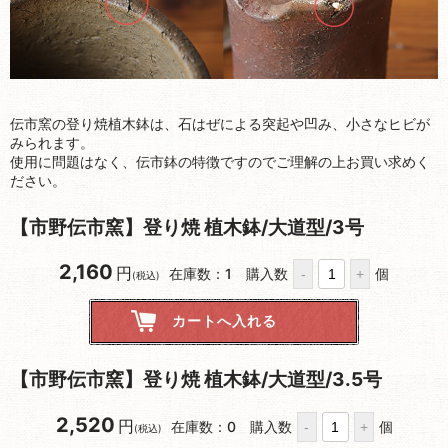
伝市窯の登り焼植木鉢は、石はぜによる突起や凹み、小さなヒビが
みられます。
使用に問題はなく、伝市鉢の特徴ですのでご理解の上お買い求めく
ださい。
【市野伝市窯】登り焼 植木鉢/大道型/3号
2,160
円
在庫数：1
購入数
個
(税込)
【市野伝市窯】登り焼 植木鉢/大道型/3.5号
2,520
円
在庫数：0
購入数
個
(税込)