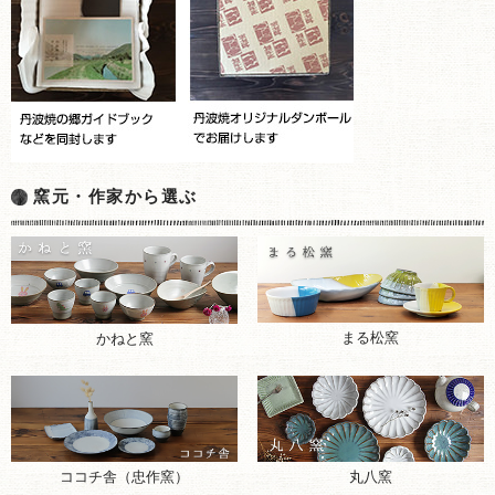
窯元・作家から選ぶ
まる松窯
かねと窯
ココチ舎（忠作窯）
丸八窯