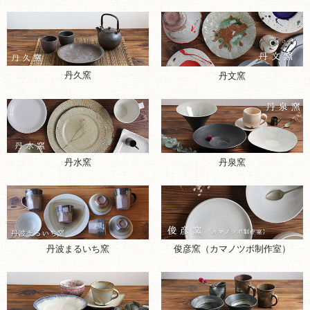
丹久窯
丹文窯
丹水窯
丹泉窯
丹波まるいち窯
俊彦窯（カマノツボ制作室）