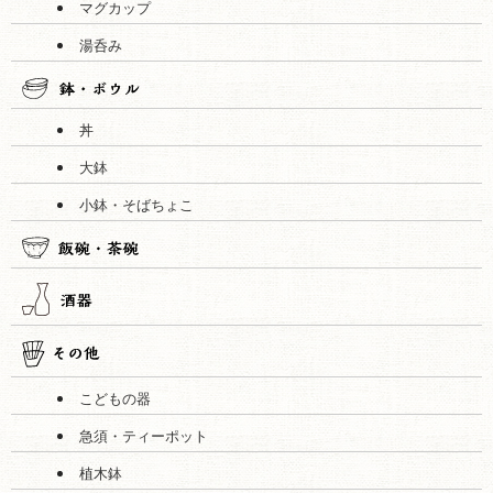
マグカップ
湯呑み
丼
大鉢
小鉢・そばちょこ
こどもの器
急須・ティーポット
植木鉢