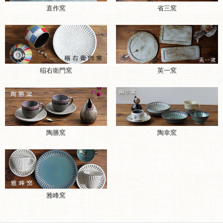
直作窯
省三窯
稲右衛門窯
英一窯
陶勝窯
陶幸窯
雅峰窯