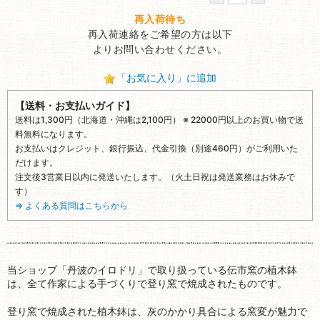
再入荷待ち
再入荷連絡をご希望の方は以下
よりお問い合わせください。
「お気に入り」に追加
【送料・お支払いガイド】
送料は1,300円（北海道・沖縄は2,100円） ※ 22000円以上のお買い物で送
料無料になります。
お支払いはクレジット、銀行振込、代金引換（別途460円）がご利用いた
だけます。
注文後3営業日以内に発送いたします。（火土日祝は発送業務はお休みで
す）
⇒ よくある質問はこちらから
当ショップ「丹波のイロドリ」で取り扱っている伝市窯の植木鉢
は、全て作家による手づくりで登り窯で焼成されたものです。
登り窯で焼成された植木鉢は、灰のかかり具合による窯変が魅力で