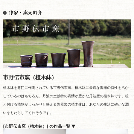
市野伝市窯（植木鉢）
植木鉢を専門に作陶されている市野伝市窯。植木鉢に最適な陶器の特性を活か
しているのはもちろん、丹波の土独特の表情が豊かな丹波産の植木鉢です。植
え付ける植物がしっかりと映える陶器製の植木鉢は、あなたの生活に確かな潤
いをもたらしてくれそうです。
[市野伝市窯（植木鉢）] の作品一覧 ▼