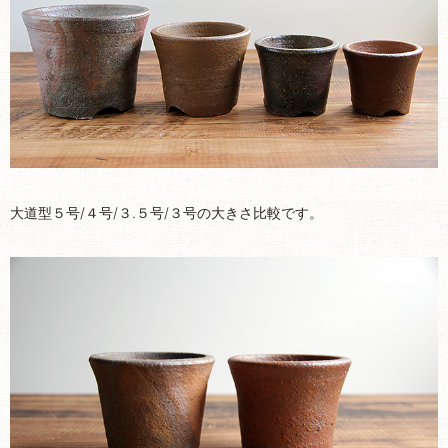
大道型５号/４号/３.５号/３号の大きさ比較です。