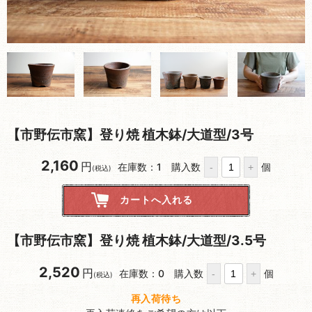
【市野伝市窯】登り焼 植木鉢/大道型/3号
2,160
円
在庫数：1
購入数
個
(税込)
【市野伝市窯】登り焼 植木鉢/大道型/3.5号
2,520
円
在庫数：0
購入数
個
(税込)
再入荷待ち