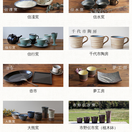
千代市陶房
信行窯
壺市
夢工房
大熊窯
市野伝市窯（植木鉢）
市野悟窯（市野哲次）
延年窯