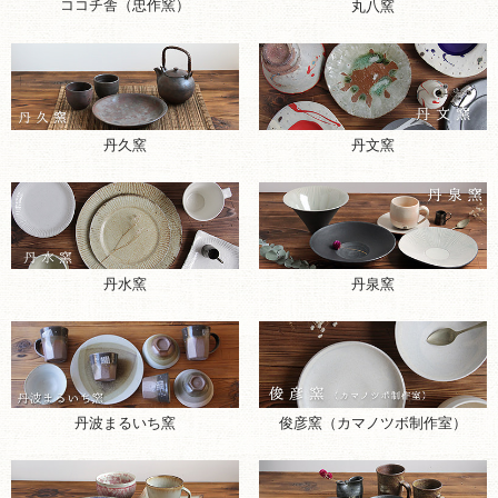
丹水窯
丹泉窯
丹波まるいち窯
俊彦窯（カマノツボ制作室）
信凜窯
信水窯