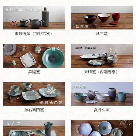
昇陽窯
末晴窯（西端春奈）
源右衛門窯
炎丹久窯
直作窯
省三窯