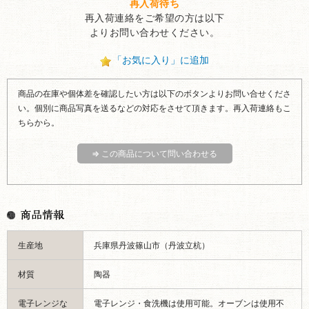
い。個別に商品写真を送るなどの対応をさせて頂きます。再入荷連絡もこ
ちらから。
⇒ この商品について問い合わせる
生産地
兵庫県丹波篠山市（丹波立杭）
材質
陶器
電子レンジな
電子レンジ・食洗機は使用可能。オーブンは使用不
ど
可。
サイズ
縦横：26cm 高さ：1cm