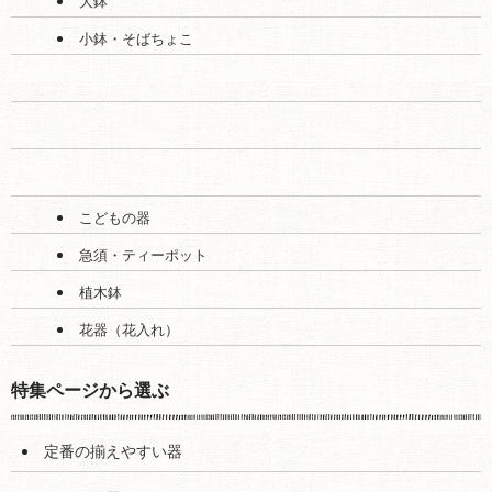
大鉢
小鉢・そばちょこ
こどもの器
急須・ティーポット
植木鉢
花器（花入れ）
特集ページから選ぶ