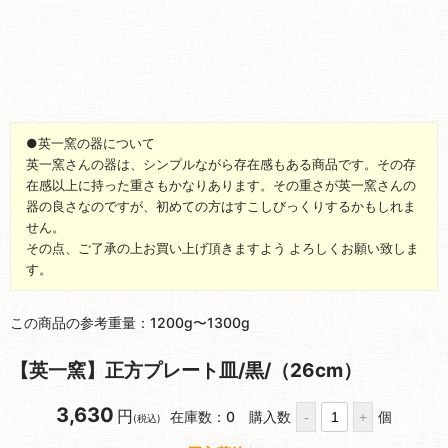
●英一窯の器について
英一窯さんの器は、シンプルながら存在感もある商品です。その存
在感以上に持った重さもかなりあります。その重さが英一窯さんの
器の良さなのですが、初めての方はすこしびっくりするかもしれま
せん。
その点、ご了承の上お買い上げ頂きますよう よろしくお願い致しま
す。
この商品の参考重量：1200g〜1300g
【英一窯】正方プレート皿/黒/（26cm）
3,630
円
在庫数：0
購入数
個
(税込)
再入荷待ち
再入荷連絡をご希望の方は以下
よりお問い合わせください。
「お気に入り」に追加
商品の在庫や個体差を確認したい方は以下のボタンよりお問い合せくださ