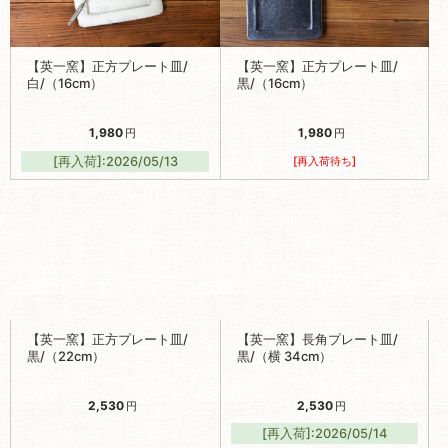
[再入荷]:2026/05/13
[再入荷待ち]
【英一窯】正方プレート皿/
【英一窯】長角プレート皿/
黒/（22cm）
黒/（横 34cm）
2,530
2,530
円
円
[再入荷]:2026/05/14