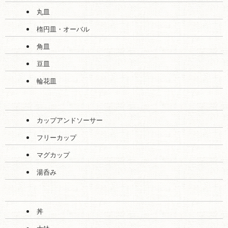
プレート
丸皿
楕円皿・オーバル
角皿
豆皿
輪花皿
カップアンドソーサー
フリーカップ
マグカップ
湯呑み
丼