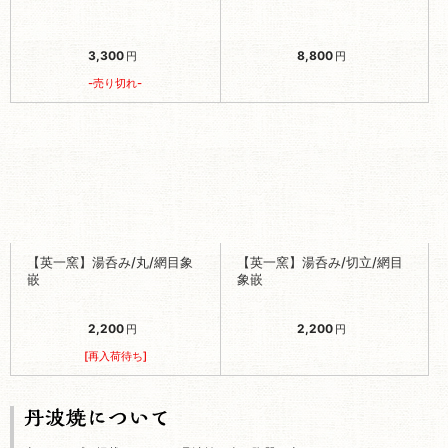
【英一窯】湯呑み/丸/網目象
【英一窯】湯呑み/切立/網目
嵌
象嵌
2,200
2,200
円
円
[再入荷待ち]
当ショップに掲載されている丹波焼は全て陶器（土もの）です。
全て作家がひとつひとつ手づくりで制作しています。形や色の発色具合は個
体差があります。その1つ1つのうつわの表情があるのが陶器の特徴ですので
その点ご理解の上ご購入いただけると幸いです。
また、表面の凹凸、欠け、ピンホールなどもありますが丹波の土の表情とし
てお楽しみいただくものですのでその点もご理解いただければ幸いです。