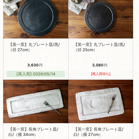
【英一窯】丸プレート皿/黒/
【英一窯】丸プレート皿/黒/
（径 27cm）
（径 25cm）
3,630
3,080
円
円
[再入荷]:2026/05/14
[再入荷待ち]
【英一窯】長角プレート皿/
【英一窯】長角プレート皿/
白/（横 34cm）
白/（横 27cm）
2,530
2,530
円
円
[再入荷]:2026/05/13
[再入荷]:2026/05/13