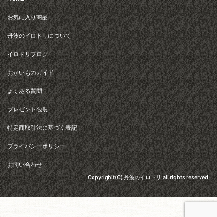
※ 振込手数料はご負担ください。
商品の在庫について
在庫0の商品で「再入荷待ち」の商品については、入荷時期は未定ですが
再入荷の予定があります。「売り切れ」のものは再入荷の予定はありま
せん。
返品交換について
商品の検品には万全を期しておりますが、万が一不良品や破損などござ
いましたら、5営業日以内にお知らせください。すぐに対応させていただ
きます。
HOME
お気に入り商品
丹波のイロドリについて
イロドリブログ
おかいものガイド