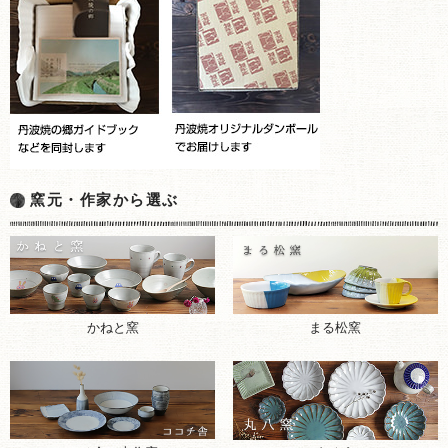
窯元・作家から選ぶ
まる松窯
かねと窯
ココチ舎（忠作窯）
丸八窯
丹久窯
丹文窯