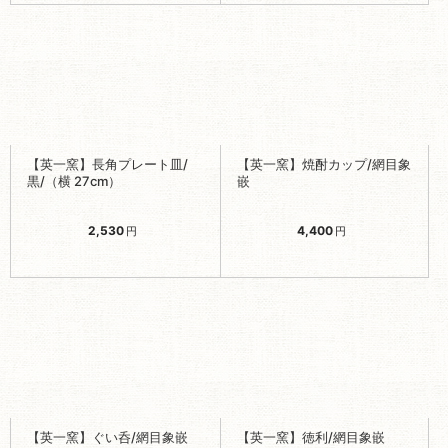
【英一窯】長角プレート皿/
【英一窯】焼酎カップ/網目象
黒/（横 27cm）
嵌
2,530
4,400
円
円
【英一窯】ぐい呑/網目象嵌
【英一窯】徳利/網目象嵌
3,300
8,800
円
円
-売り切れ-