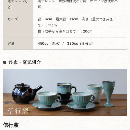
電子レンジな
電子レンジ・食洗機は使用可能。オーブンは使用不
ど
可。
サイズ
径：6cm 最大径：11cm 高さ（蓋のつまみま
で）：11cm
横（取手から注ぎ口まで）：20cm
容量
450cc（満水）/ 380cc（８分目）
信行窯