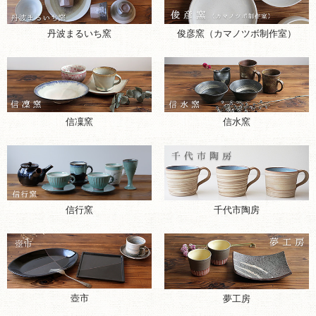
丹波まるいち窯
俊彦窯（カマノツボ制作室）
信凜窯
信水窯
千代市陶房
信行窯
壺市
夢工房