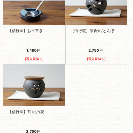
【信行窯】お玉置き
【信行窯】茶香炉/とんぼ
1,480
2,750
円
円
[再入荷待ち]
[再入荷待ち]
【信行窯】茶香炉/花
2,750
円