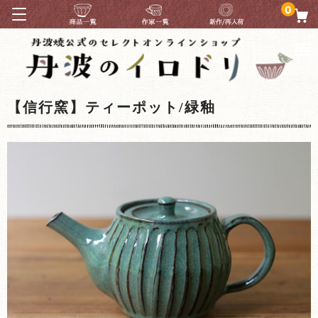
0
【信行窯】ティーポット/緑釉