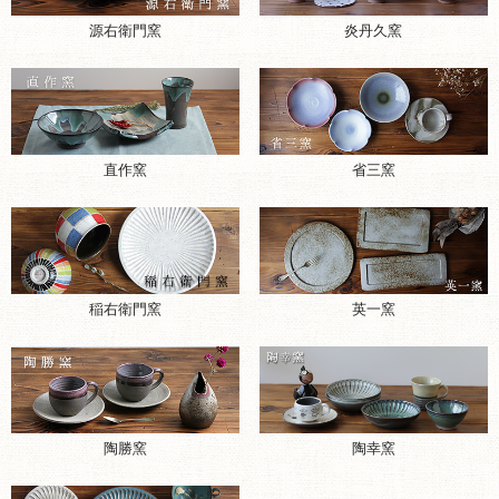
源右衛門窯
炎丹久窯
直作窯
省三窯
稲右衛門窯
英一窯
陶勝窯
陶幸窯