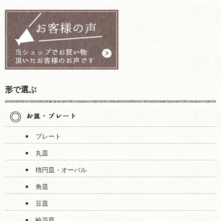
形で選ぶ
プレート
丸皿
楕円皿・オーバル
角皿
豆皿
輪花皿