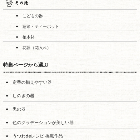
こどもの器
急須・ティーポット
植木鉢
花器（花入れ）
特集ページから選ぶ
定番の揃えやすい器
しのぎの器
黒の器
色のグラデーションが美しい器
うつわdeレシピ 掲載作品