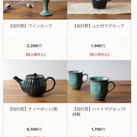
【信行窯】ワインカップ
【信行窯】ふた付マグカップ
2,200
1,900
円
円
[再入荷待ち]
[再入荷待ち]
【信行窯】ティーポット/黒
【信行窯】ハートマグカップ/
緑釉
6,500
1,700
円
円