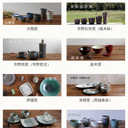
大熊窯
市野伝市窯（植木鉢）
市野悟窯（市野哲次）
延年窯
昇陽窯
末晴窯（西端春奈）