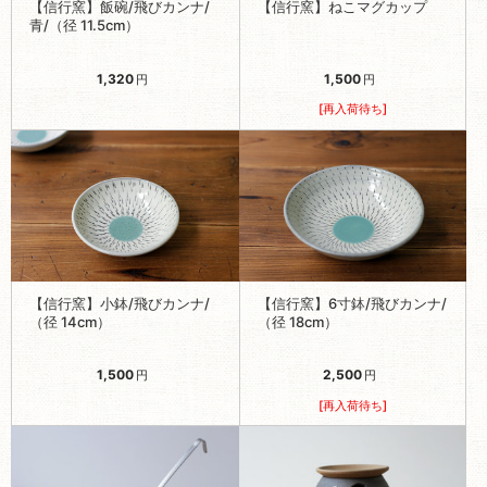
【信行窯】飯碗/飛びカンナ/
【信行窯】ねこマグカップ
青/（径 11.5cm）
1,320
1,500
円
円
[再入荷待ち]
【信行窯】小鉢/飛びカンナ/
【信行窯】6寸鉢/飛びカンナ/
（径 14cm）
（径 18cm）
1,500
2,500
円
円
[再入荷待ち]