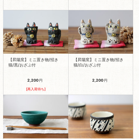
【昇陽窯】ミニ置き物/招き
【昇陽窯】ミニ置き物/招き
猫/黒/おざぶ付
猫/白/おざぶ付
2,200
2,200
円
円
[再入荷待ち]