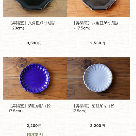
【昇陽窯】八角皿/7寸/黒/
【昇陽窯】八角皿/6寸/黒/
（20cm）
（17.5cm）
3,630
2,530
円
円
【昇陽窯】菊皿/紺/（径
【昇陽窯】菊皿/白/（径
17.5cm）
17.5cm）
2,200
2,200
円
円
[在庫限り]