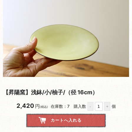
【昇陽窯】浅鉢/小/柚子/（径 16cm）
2,420
円
在庫数：7
購入数
個
(税込)