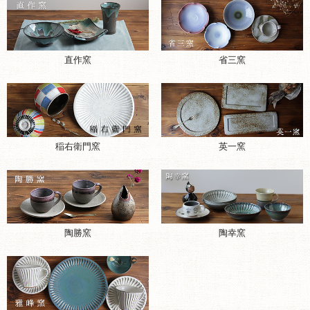
直作窯
省三窯
稲右衛門窯
英一窯
陶勝窯
陶幸窯