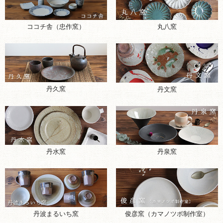
ココチ舎（忠作窯）
丸八窯
丹久窯
丹文窯
丹水窯
丹泉窯
丹波まるいち窯
俊彦窯（カマノツボ制作室）