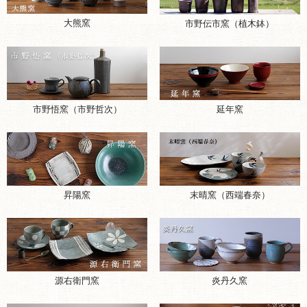
大熊窯
市野伝市窯（植木鉢）
市野悟窯（市野哲次）
延年窯
昇陽窯
末晴窯（西端春奈）
源右衛門窯
炎丹久窯