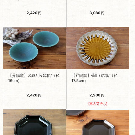
2,420
3,080
円
円
【昇陽窯】浅鉢/小/碧釉/（径
【昇陽窯】菊皿/飴糠/（径
16cm）
17.5cm）
2,420
2,200
円
円
[再入荷待ち]