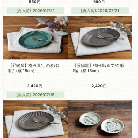
550
990
円
円
[再入荷]:2026/07/21
[再入荷]:2026/07/21
【昇陽窯】楕円皿/しのぎ/碧
【昇陽窯】楕円皿/線文/金彩
釉/（横 18cm）
釉/（横 18cm）
2,420
2,420
円
円
[再入荷]:2026/07/15