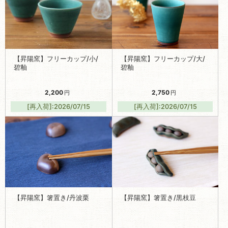
【昇陽窯】フリーカップ/小/
【昇陽窯】フリーカップ/大/
碧釉
碧釉
2,200
2,750
円
円
[再入荷]:2026/07/15
[再入荷]:2026/07/15
【昇陽窯】箸置き/丹波栗
【昇陽窯】箸置き/黒枝豆