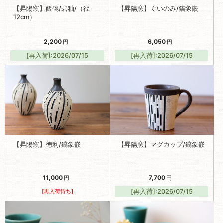
【昇陽窯】飯碗/碧釉/（径
【昇陽窯】ぐいのみ/鎬象嵌
12cm）
2,200
6,050
円
円
[再入荷]:2026/07/15
[再入荷]:2026/07/15
【昇陽窯】徳利/鎬象嵌
【昇陽窯】マグカップ/鎬象嵌
11,000
7,700
円
円
[再入荷待ち]
[再入荷]:2026/07/15