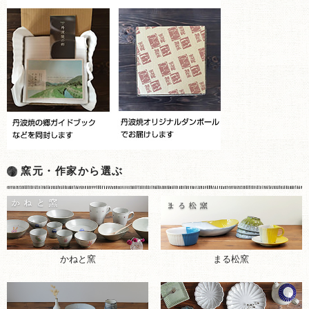
窯元・作家から選ぶ
まる松窯
かねと窯