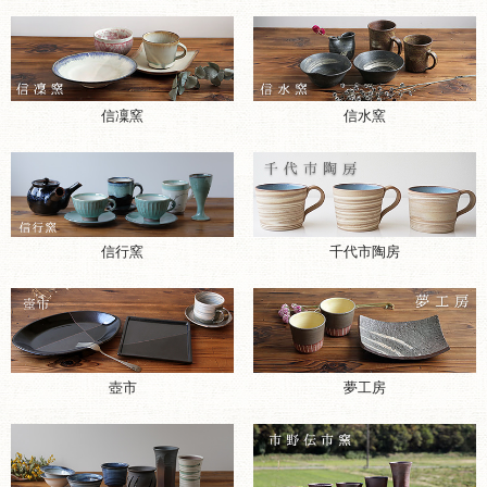
信凜窯
信水窯
千代市陶房
信行窯
壺市
夢工房