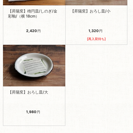
【昇陽窯】楕円皿/しのぎ/金
【昇陽窯】おろし皿/小
彩釉/（横 18cm）
2,420
1,320
円
円
[再入荷待ち]
【昇陽窯】おろし皿/大
1,980
円