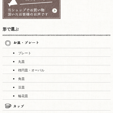
形で選ぶ
プレート
丸皿
楕円皿・オーバル
角皿
豆皿
輪花皿