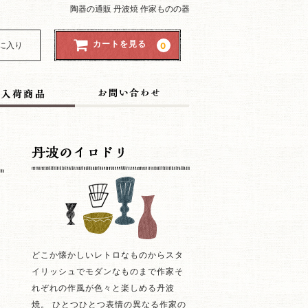
陶器の通販 丹波焼 作家ものの器
カートを見る
に入り
0
どこか懐かしいレトロなものからスタ
イリッシュでモダンなものまで作家そ
れぞれの作風が色々と楽しめる丹波
焼。 ひとつひとつ表情の異なる作家の