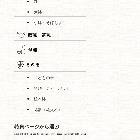
丼
大鉢
小鉢・そばちょこ
こどもの器
急須・ティーポット
植木鉢
花器（花入れ）
特集ページから選ぶ