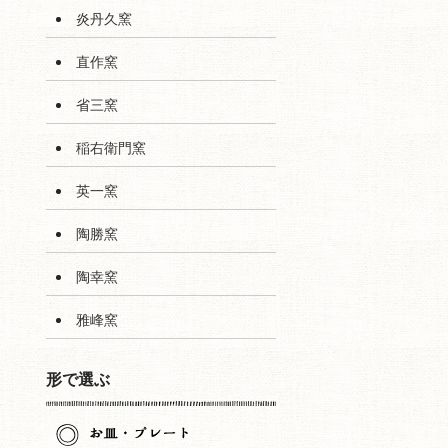
炎丹久窯
直作窯
省三窯
稲右衛門窯
英一窯
陶勝窯
陶幸窯
雅峰窯
形で選ぶ