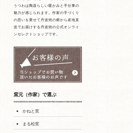
うつわは陶器らしい暖かみと手仕事の
魅力が感じられます。作家の手づくり
の思いを乗せて丹波焼の郷から産地直
送でお届けする丹波焼の公式オンライ
ンセレクトショップです。
窯元（作家）で選ぶ
かねと窯
まる松窯