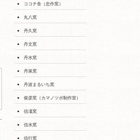
ココチ舎（忠作窯）
丸八窯
丹久窯
丹文窯
丹水窯
丹泉窯
丹波まるいち窯
俊彦窯（カマノツボ制作室）
信凜窯
信水窯
信行窯