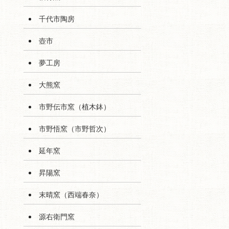
千代市陶房
壺市
夢工房
大熊窯
市野伝市窯（植木鉢）
市野悟窯（市野哲次）
延年窯
昇陽窯
末晴窯（西端春奈）
源右衛門窯