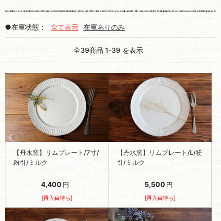
●在庫状態：
全て表示
在庫ありのみ
全39商品 1-39 を表示
【丹水窯】リムプレート/7寸/
【丹水窯】リムプレート/L/粉
粉引/ミルク
引/ミルク
4,400
5,500
円
円
[再入荷待ち]
[再入荷待ち]