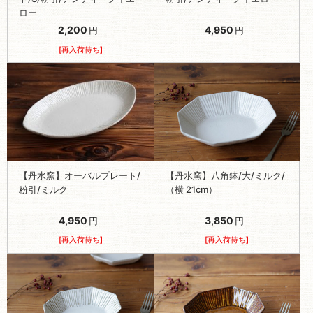
ロー
2,200
4,950
円
円
[再入荷待ち]
【丹水窯】オーバルプレート/
【丹水窯】八角鉢/大/ミルク/
粉引/ミルク
（横 21cm）
4,950
3,850
円
円
[再入荷待ち]
[再入荷待ち]