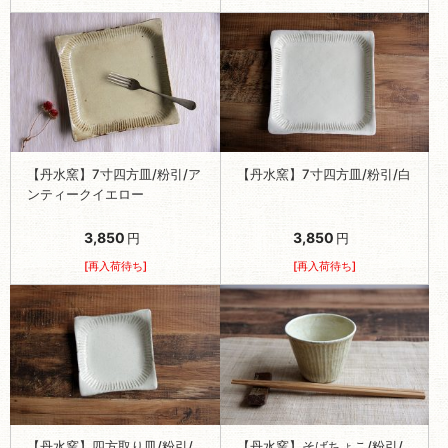
【丹水窯】7寸四方皿/粉引/ア
【丹水窯】7寸四方皿/粉引/白
ンティークイエロー
3,850
3,850
円
円
[再入荷待ち]
[再入荷待ち]
【丹水窯】四方取り皿/粉引/
【丹水窯】そばちょこ/粉引/