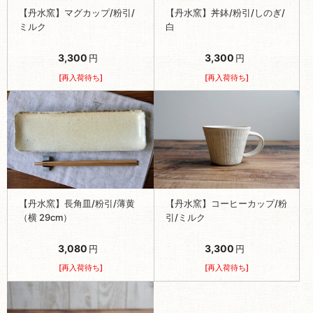
【丹水窯】マグカップ/粉引/
【丹水窯】丼鉢/粉引/しのぎ/
ミルク
白
3,300
3,300
円
円
[再入荷待ち]
[再入荷待ち]
【丹水窯】長角皿/粉引/薄黄
【丹水窯】コーヒーカップ/粉
（横 29cm）
引/ミルク
3,080
3,300
円
円
[再入荷待ち]
[再入荷待ち]