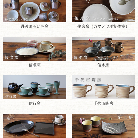
丹波まるいち窯
俊彦窯（カマノツボ制作室）
信凜窯
信水窯
千代市陶房
信行窯