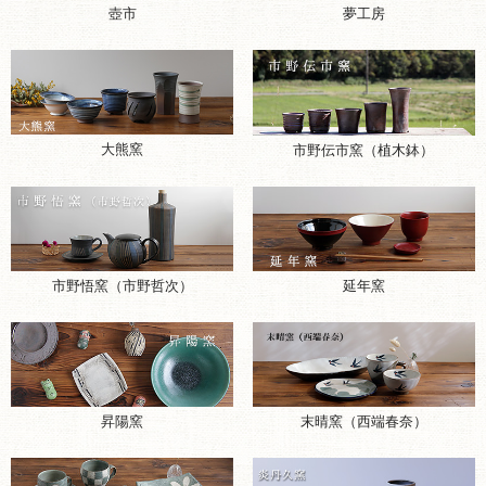
壺市
夢工房
大熊窯
市野伝市窯（植木鉢）
市野悟窯（市野哲次）
延年窯
昇陽窯
末晴窯（西端春奈）