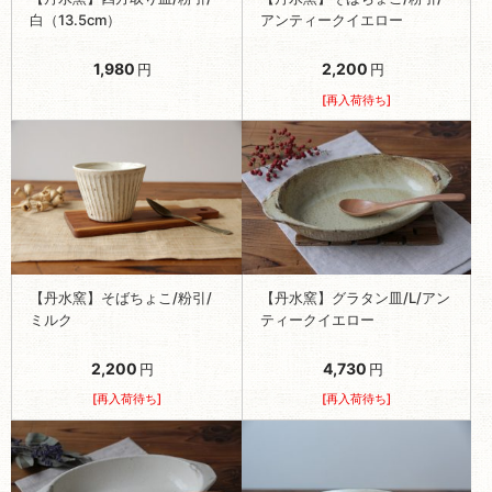
白（13.5cm）
アンティークイエロー
1,980
2,200
円
円
[再入荷待ち]
【丹水窯】そばちょこ/粉引/
【丹水窯】グラタン皿/L/アン
ミルク
ティークイエロー
2,200
4,730
円
円
[再入荷待ち]
[再入荷待ち]