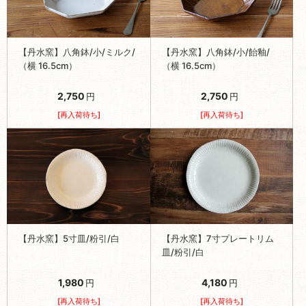
【丹水窯】八角鉢/小/ミルク/
【丹水窯】八角鉢/小/飴釉/
（横 16.5cm）
（横 16.5cm）
2,750
2,750
円
円
[再入荷待ち]
[再入荷待ち]
【丹水窯】5寸皿/粉引/白
【丹水窯】7寸プレートリム
皿/粉引/白
1,980
4,180
円
円
[再入荷待ち]
[再入荷待ち]