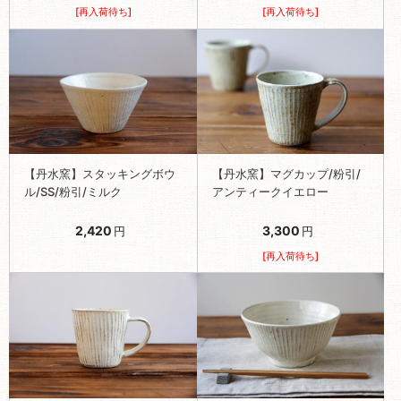
[再入荷待ち]
[再入荷待ち]
【丹水窯】スタッキングボウ
【丹水窯】マグカップ/粉引/
ル/SS/粉引/ミルク
アンティークイエロー
2,420
3,300
円
円
[再入荷待ち]