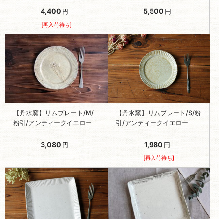
4,400
5,500
円
円
[再入荷待ち]
【丹水窯】リムプレート/M/
【丹水窯】リムプレート/S/粉
粉引/アンティークイエロー
引/アンティークイエロー
3,080
1,980
円
円
[再入荷待ち]