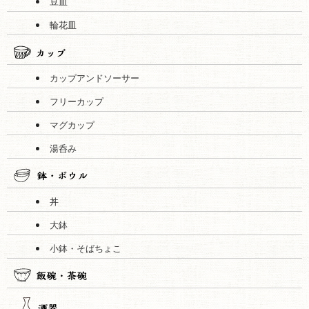
豆皿
輪花皿
カップアンドソーサー
フリーカップ
マグカップ
湯呑み
丼
大鉢
小鉢・そばちょこ