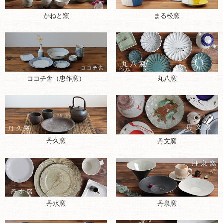
まる松窯
かねと窯
ココチ舎（忠作窯）
丸八窯
丹久窯
丹文窯
丹水窯
丹泉窯