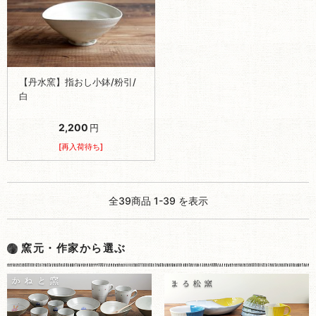
【丹水窯】指おし小鉢/粉引/
白
2,200
円
[再入荷待ち]
全39商品 1-39 を表示
窯元・作家から選ぶ