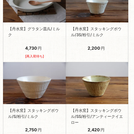
【丹水窯】グラタン皿/L/ミル
【丹水窯】スタッキングボウ
ク
ル/3S/粉引/ミルク
4,730
2,200
円
円
[再入荷待ち]
【丹水窯】スタッキングボウ
【丹水窯】スタッキングボウ
ル/S/粉引/ミルク
ル/SS/粉引/アンティークイエ
ロー
2,750
2,420
円
円