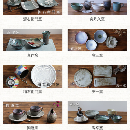
源右衛門窯
炎丹久窯
直作窯
省三窯
稲右衛門窯
英一窯
陶勝窯
陶幸窯