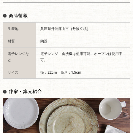
生産地
兵庫県丹波篠山市（丹波立杭）
材質
陶器
電子レンジな
電子レンジ・食洗機は使用可能。オーブンは使用不
ど
可。
サイズ
径：22cm 高さ：1.5cm