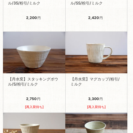
ル/3S/粉引/ミルク
ル/SS/粉引/ミルク
2,200
2,420
円
円
【丹水窯】スタッキングボウ
【丹水窯】マグカップ/粉引/
ル/S/粉引/ミルク
ミルク
2,750
3,300
円
円
[再入荷待ち]
[再入荷待ち]