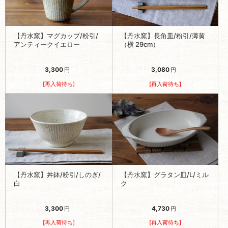
【丹水窯】マグカップ/粉引/
【丹水窯】長角皿/粉引/薄黄
アンティークイエロー
（横 29cm）
3,300
3,080
円
円
[再入荷待ち]
[再入荷待ち]
【丹水窯】丼鉢/粉引/しのぎ/
【丹水窯】グラタン皿/L/ミル
白
ク
3,300
4,730
円
円
[再入荷待ち]
[再入荷待ち]