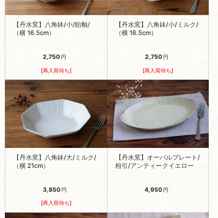
【丹水窯】八角鉢/小/飴釉/
【丹水窯】八角鉢/小/ミルク/
（横 16.5cm）
（横 16.5cm）
2,750
2,750
円
円
[再入荷待ち]
[再入荷待ち]
【丹水窯】八角鉢/大/ミルク/
【丹水窯】オーバルプレート/
（横 21cm）
粉引/アンティークイエロー
3,850
4,950
円
円
[再入荷待ち]