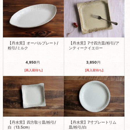
【丹水窯】オーバルプレート/
【丹水窯】7寸四方皿/粉引/ア
粉引/ミルク
ンティークイエロー
4,950
3,850
円
円
[再入荷待ち]
[再入荷待ち]
【丹水窯】四方取り皿/粉引/
【丹水窯】7寸プレートリム
白（13.5cm）
皿/粉引/白