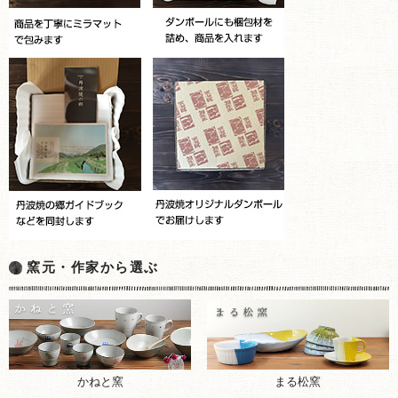
窯元・作家から選ぶ
まる松窯
かねと窯