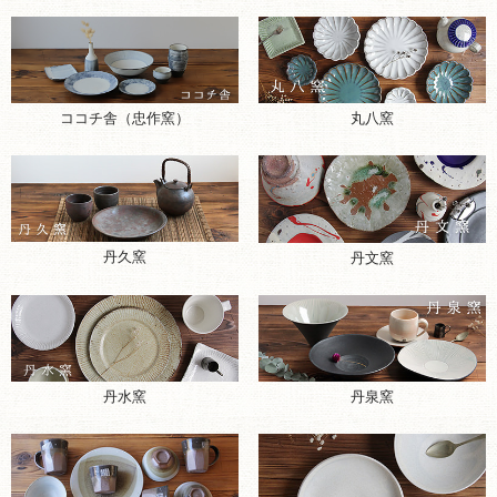
ココチ舎（忠作窯）
丸八窯
丹久窯
丹文窯
丹水窯
丹泉窯