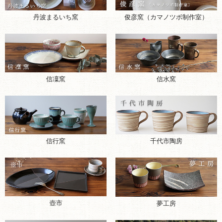
丹波まるいち窯
俊彦窯（カマノツボ制作室）
信凜窯
信水窯
千代市陶房
信行窯
壺市
夢工房