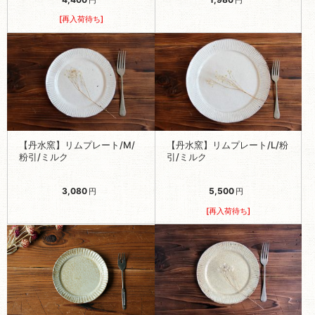
円
円
[再入荷待ち]
【丹水窯】リムプレート/M/
【丹水窯】リムプレート/L/粉
粉引/ミルク
引/ミルク
3,080
5,500
円
円
[再入荷待ち]