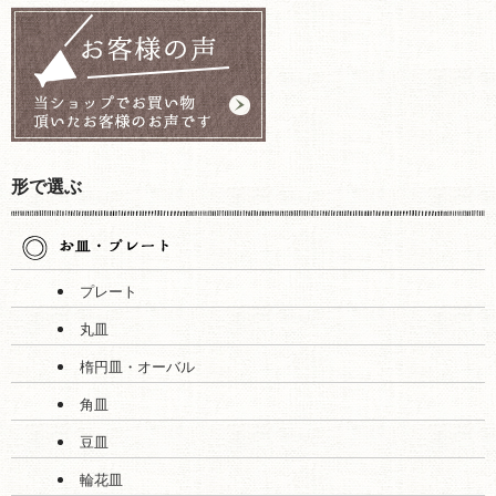
形で選ぶ
プレート
丸皿
楕円皿・オーバル
角皿
豆皿
輪花皿