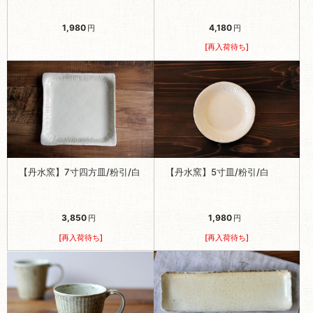
1,980
4,180
円
円
[再入荷待ち]
【丹水窯】7寸四方皿/粉引/白
【丹水窯】5寸皿/粉引/白
3,850
1,980
円
円
[再入荷待ち]
[再入荷待ち]