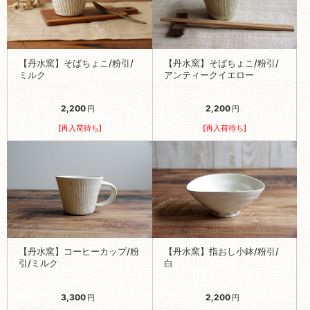
【丹水窯】そばちょこ/粉引/
【丹水窯】そばちょこ/粉引/
ミルク
アンティークイエロー
2,200
2,200
円
円
[再入荷待ち]
[再入荷待ち]
【丹水窯】コーヒーカップ/粉
【丹水窯】指おし小鉢/粉引/
引/ミルク
白
3,300
2,200
円
円