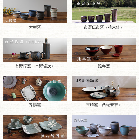
大熊窯
市野伝市窯（植木鉢）
市野悟窯（市野哲次）
延年窯
昇陽窯
末晴窯（西端春奈）