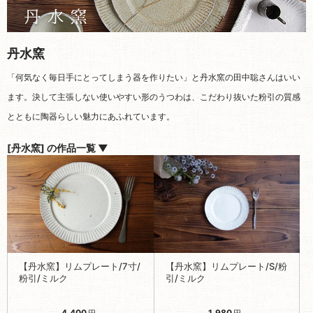
丹水窯
「何気なく毎日手にとってしまう器を作りたい」と丹水窯の田中聡さんはいい
ます。決して主張しない使いやすい形のうつわは、こだわり抜いた粉引の質感
とともに陶器らしい魅力にあふれています。
[丹水窯] の作品一覧 ▼
【丹水窯】リムプレート/7寸/
【丹水窯】リムプレート/S/粉
粉引/ミルク
引/ミルク
4,400
1,980