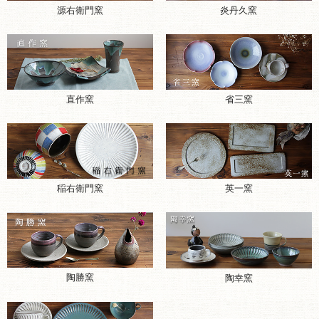
源右衛門窯
炎丹久窯
直作窯
省三窯
稲右衛門窯
英一窯
陶勝窯
陶幸窯