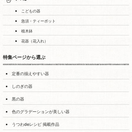
こどもの器
急須・ティーポット
植木鉢
花器（花入れ）
特集ページから選ぶ
定番の揃えやすい器
しのぎの器
黒の器
色のグラデーションが美しい器
うつわdeレシピ 掲載作品