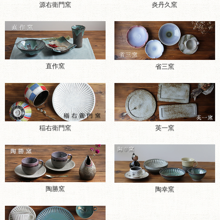
源右衛門窯
炎丹久窯
直作窯
省三窯
稲右衛門窯
英一窯
陶勝窯
陶幸窯