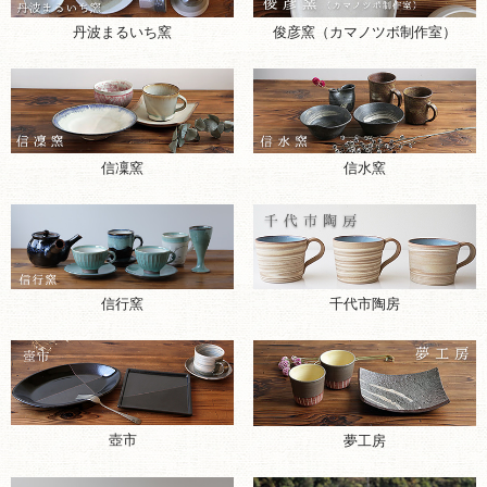
丹波まるいち窯
俊彦窯（カマノツボ制作室）
信凜窯
信水窯
千代市陶房
信行窯
壺市
夢工房