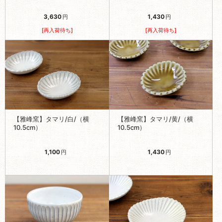
3,630
1,430
円
円
[再入荷待ち]
[再入荷待ち]
【雅峰窯】タマリ/白/（横
【雅峰窯】タマリ/黄/（横
10.5cm）
10.5cm）
1,100
1,430
円
円