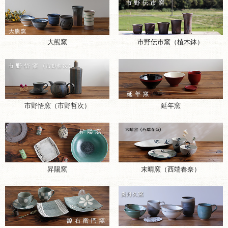
大熊窯
市野伝市窯（植木鉢）
市野悟窯（市野哲次）
延年窯
昇陽窯
末晴窯（西端春奈）