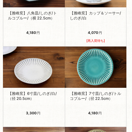
【雅峰窯】八角皿/しのぎ/ト
【雅峰窯】カップ＆ソーサー/
ルコブルー/（横 22.5cm）
しのぎ/白
4,180
4,070
円
円
[再入荷待ち]
【雅峰窯】6寸皿/しのぎ/白/
【雅峰窯】7寸皿/しのぎ/トル
（径 20.5cm）
コブルー/（径 22.5cm）
3,300
4,180
円
円