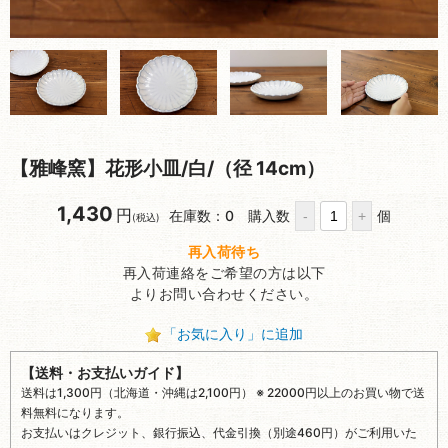
【雅峰窯】花形小皿/白/（径 14cm）
1,430
円
在庫数：0
購入数
個
(税込)
再入荷待ち
再入荷連絡をご希望の方は以下
よりお問い合わせください。
「お気に入り」に追加
【送料・お支払いガイド】
送料は1,300円（北海道・沖縄は2,100円） ※ 22000円以上のお買い物で送
料無料になります。
お支払いはクレジット、銀行振込、代金引換（別途460円）がご利用いた