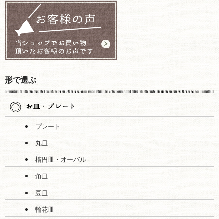
形で選ぶ
プレート
丸皿
楕円皿・オーバル
角皿
豆皿
輪花皿