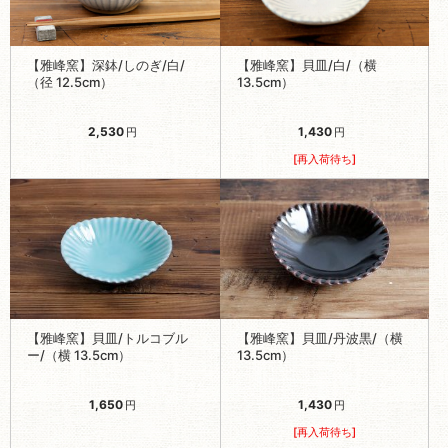
【雅峰窯】深鉢/しのぎ/白/
【雅峰窯】貝皿/白/（横
（径 12.5cm）
13.5cm）
2,530
1,430
円
円
[再入荷待ち]
【雅峰窯】貝皿/トルコブル
【雅峰窯】貝皿/丹波黒/（横
ー/（横 13.5cm）
13.5cm）
1,650
1,430
円
円
[再入荷待ち]