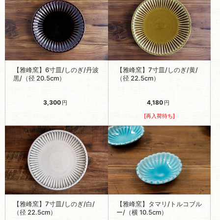
【雅峰窯】6寸皿/しのぎ/丹波
【雅峰窯】7寸皿/しのぎ/黄/
黒/（径 20.5cm）
（径 22.5cm）
3,300
4,180
円
円
[再入荷待ち]
【雅峰窯】7寸皿/しのぎ/白/
【雅峰窯】タマリ/トルコブル
（径 22.5cm）
ー/（横 10.5cm）