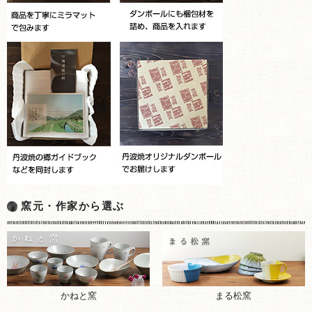
窯元・作家から選ぶ
まる松窯
かねと窯