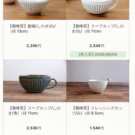
【雅峰窯】飯碗/しのぎ/白/
【雅峰窯】スープカップ/しの
（径 13cm）
ぎ/白/（径 11cm）
2,200
2,530
円
円
[再入荷]:2026/06/04
【雅峰窯】スープカップ/しの
【雅峰窯】ドレッシングカッ
ぎ/青/（径 11cm）
プ/白/（径 9.5cm）
2,530
1,540
円
円