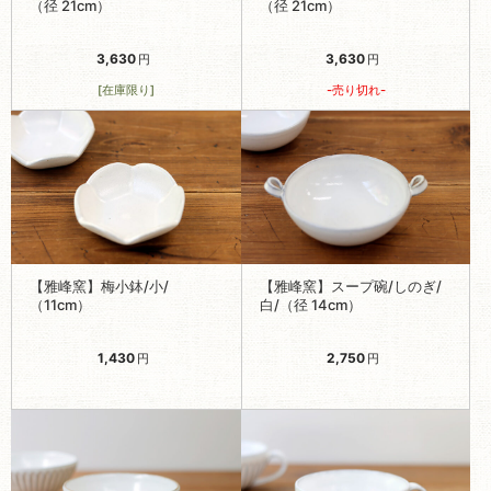
（径 21cm）
（径 21cm）
3,630
3,630
円
円
-売り切れ-
[在庫限り]
【雅峰窯】梅小鉢/小/
【雅峰窯】スープ碗/しのぎ/
（11cm）
白/（径 14cm）
1,430
2,750
円
円