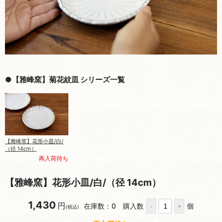
●【雅峰窯】菊花紋皿 シリーズ一覧
【雅峰窯】花形小皿/白/
（径 14cm）
再入荷待ち
【雅峰窯】花形小皿/白/（径 14cm）
1,430
円
在庫数：0
購入数
個
(税込)