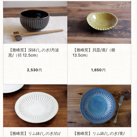
【雅峰窯】深鉢/しのぎ/丹波
【雅峰窯】貝皿/黄/（横
黒/（径 12.5cm）
13.5cm）
2,530
1,650
円
円
【雅峰窯】リム鉢/しのぎ/白/
【雅峰窯】リム鉢/しのぎ/青/