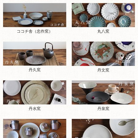
ココチ舎（忠作窯）
丸八窯
丹久窯
丹文窯
丹水窯
丹泉窯