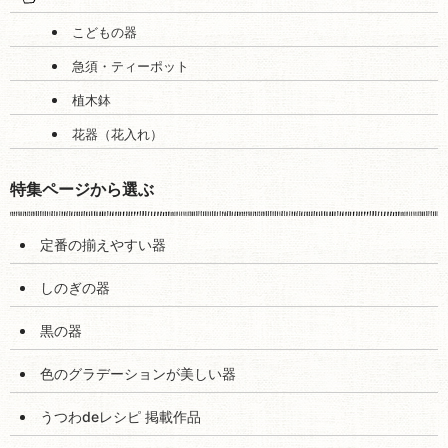
こどもの器
急須・ティーポット
植木鉢
花器（花入れ）
特集ページから選ぶ
定番の揃えやすい器
しのぎの器
黒の器
色のグラデーションが美しい器
うつわdeレシピ 掲載作品