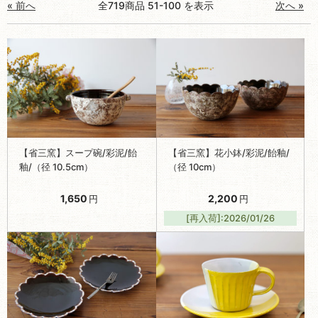
« 前へ
全719商品 51-100 を表示
次へ »
【省三窯】スープ碗/彩泥/飴
【省三窯】花小鉢/彩泥/飴釉/
釉/（径 10.5cm）
（径 10cm）
1,650
2,200
円
円
[再入荷]:2026/01/26