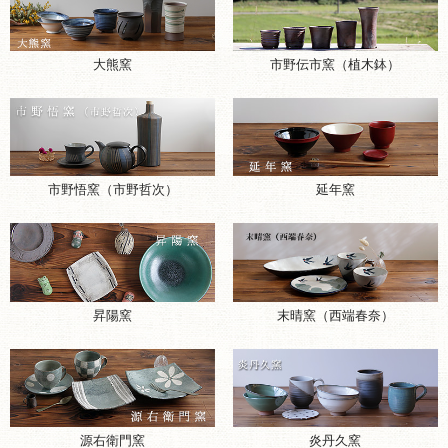
大熊窯
市野伝市窯（植木鉢）
市野悟窯（市野哲次）
延年窯
昇陽窯
末晴窯（西端春奈）
源右衛門窯
炎丹久窯