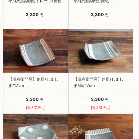
小/彩色線象嵌/ドレープ/炭化
小/彩色線象嵌/炭化
3,300
3,300
円
円
【源右衛門窯】角皿/しまし
【源右衛門窯】角皿/しまし
ま/17cm
ま/黒/17cm
3,300
3,300
円
円
[再入荷待ち]
[再入荷待ち]