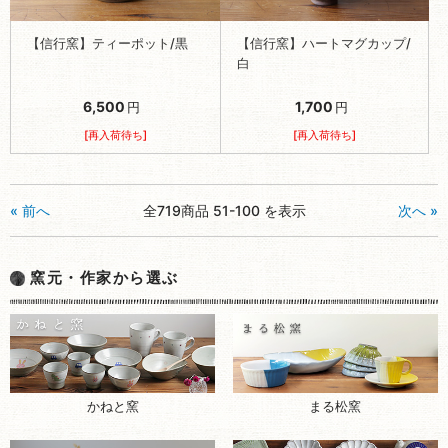
【信行窯】ティーポット/黒
【信行窯】ハートマグカップ/
白
6,500
1,700
円
円
[再入荷待ち]
[再入荷待ち]
« 前へ
全719商品 51-100 を表示
次へ »
窯元・作家から選ぶ
まる松窯
かねと窯