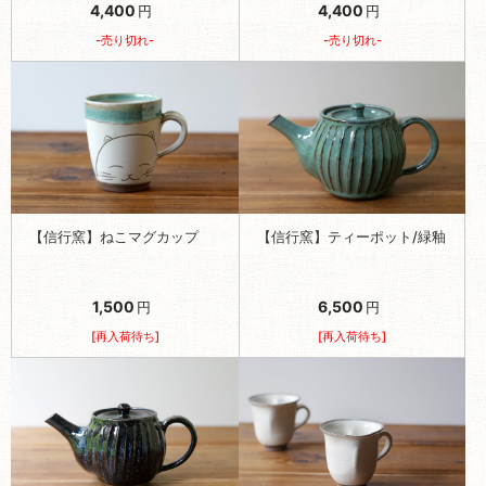
4,400
4,400
円
円
-売り切れ-
-売り切れ-
【信行窯】ねこマグカップ
【信行窯】ティーポット/緑釉
1,500
6,500
円
円
[再入荷待ち]
[再入荷待ち]