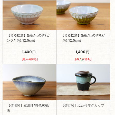
【まる松窯】飯碗/しのぎ/ピ
【まる松窯】飯碗/しのぎ/緑/
ンク/（径 12.5cm）
（径 12.5cm）
1,400
1,400
円
円
[再入荷待ち]
[再入荷待ち]
【信凜窯】変形鉢/彩色灰釉/
【信行窯】ふた付マグカップ
青