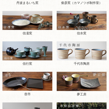
丹波まるいち窯
俊彦窯（カマノツボ制作室）
信凜窯
信水窯
千代市陶房
信行窯
壺市
夢工房