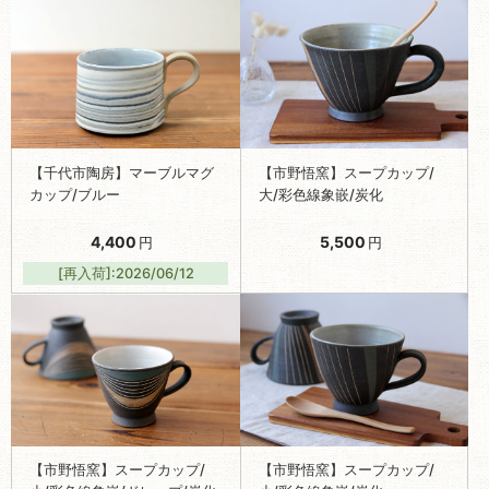
【千代市陶房】マーブルマグ
【市野悟窯】スープカップ/
カップ/ブルー
大/彩色線象嵌/炭化
4,400
5,500
円
円
[再入荷]:2026/06/12
【市野悟窯】スープカップ/
【市野悟窯】スープカップ/