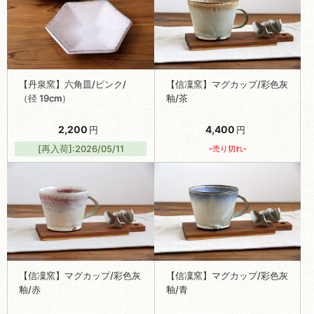
【丹泉窯】六角皿/ピンク/
【信凜窯】マグカップ/彩色灰
（径 19cm）
釉/茶
2,200
4,400
円
円
[再入荷]:2026/05/11
-売り切れ-
【信凜窯】マグカップ/彩色灰
【信凜窯】マグカップ/彩色灰
釉/赤
釉/青