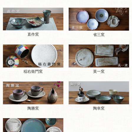
直作窯
省三窯
稲右衛門窯
英一窯
陶勝窯
陶幸窯