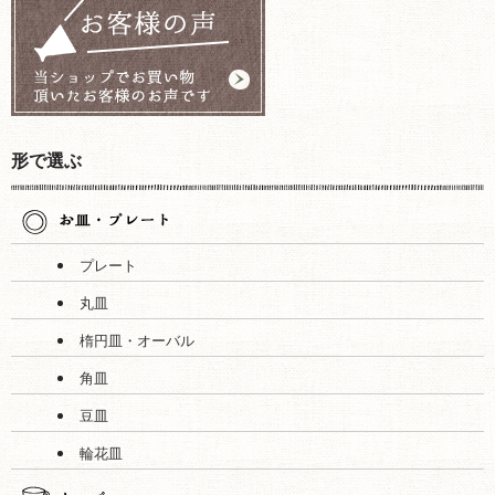
形で選ぶ
プレート
丸皿
楕円皿・オーバル
角皿
豆皿
輪花皿