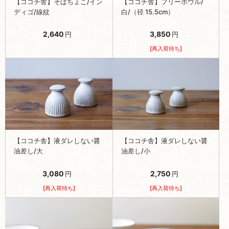
【ココチ舎】そばちょこ/イン
【ココチ舎】フリーボウル/
ディゴ/線紋
白/（径 15.5cm）
2,640
3,850
円
円
[再入荷待ち]
【ココチ舎】液ダレしない醤
【ココチ舎】液ダレしない醤
油差し/大
油差し/小
3,080
2,750
円
円
[再入荷待ち]
[再入荷待ち]