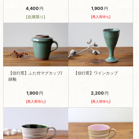
4,400
1,900
円
円
[在庫限り]
[再入荷待ち]
【信行窯】ふた付マグカップ/
【信行窯】ワインカップ
緑釉
1,900
2,200
円
円
[再入荷待ち]
[再入荷待ち]