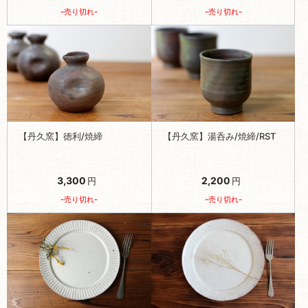
-売り切れ-
-売り切れ-
【丹久窯】徳利/焼締
【丹久窯】湯呑み/焼締/RST
3,300
2,200
円
円
-売り切れ-
-売り切れ-