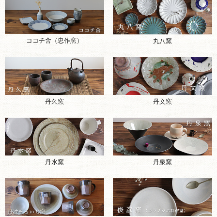
ココチ舎（忠作窯）
丸八窯
丹久窯
丹文窯
丹水窯
丹泉窯