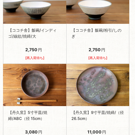
【ココチ舎】飯碗/インディ
【ココチ舎】飯碗/粉引/しの
ゴ/線紋/焼締/大
ぎ
2,750
2,750
円
円
[再入荷待ち]
[再入荷待ち]
【丹久窯】5寸平皿/焼
【丹久窯】9寸平皿/焼締/（径
締/ABC（径 15cm）
26.5cm）
3,080
11,000
円
円