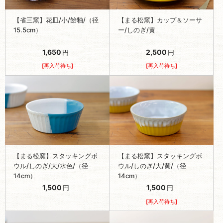
【省三窯】花皿/小/飴釉/（径
【まる松窯】カップ＆ソーサ
15.5cm）
ー/しのぎ/黄
1,650
2,500
円
円
[再入荷待ち]
[再入荷待ち]
【まる松窯】スタッキングボ
【まる松窯】スタッキングボ
ウル/しのぎ/大/水色/（径
ウル/しのぎ/大/黄/（径
14cm）
14cm）
1,500
1,500
円
円
[再入荷待ち]