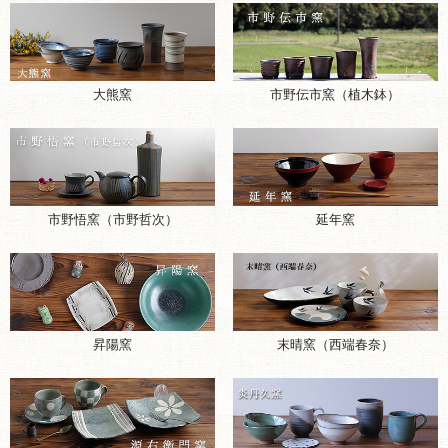
大熊窯
市野伝市窯（植木鉢）
市野悟窯（市野哲次）
延年窯
昇陽窯
末晴窯（西端春奈）