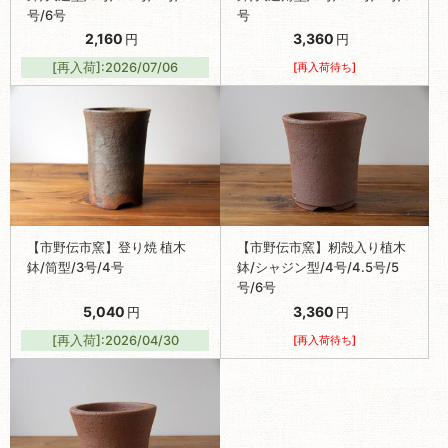
号/6号
号
2,160
3,360
円
円
[再入荷]:2026/07/06
[再入荷待ち]
【市野伝市窯】登り焼 植木
【市野伝市窯】籾殻入り植木
鉢/筒型/3号/4号
鉢/シャジン型/4号/4.5号/5
号/6号
5,040
3,360
円
円
[再入荷]:2026/04/30
[再入荷待ち]