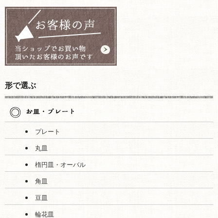
形で選ぶ
プレート
丸皿
楕円皿・オーバル
角皿
豆皿
輪花皿