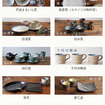
丹波まるいち窯
俊彦窯（カマノツボ制作室）
信凜窯
信水窯
千代市陶房
信行窯
壺市
夢工房