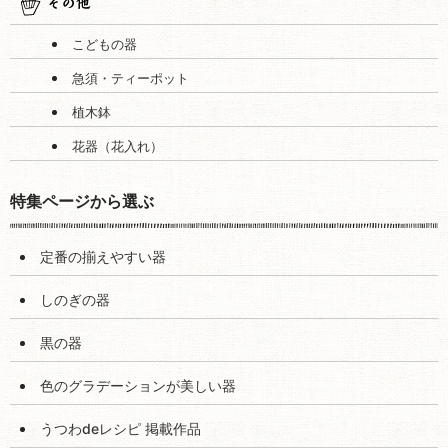
こどもの器
急須・ティーポット
植木鉢
花器（花入れ）
特集ページから選ぶ
定番の揃えやすい器
しのぎの器
黒の器
色のグラデーションが美しい器
うつわdeレシピ 掲載作品