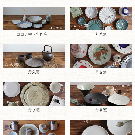
ココチ舎（忠作窯）
丸八窯
丹久窯
丹文窯
丹水窯
丹泉窯