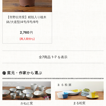
【市野伝市窯】籾殻入り植木
鉢/大道型/4号/5号/6号
2,760
円
[再入荷待ち]
全7商品 1-7 を表示
窯元・作家から選ぶ
まる松窯
かねと窯