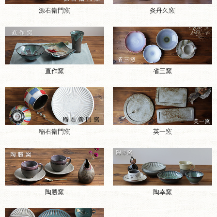
源右衛門窯
炎丹久窯
直作窯
省三窯
稲右衛門窯
英一窯
陶勝窯
陶幸窯