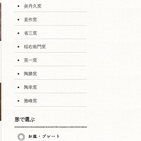
炎丹久窯
直作窯
省三窯
稲右衛門窯
英一窯
陶勝窯
陶幸窯
雅峰窯
形で選ぶ