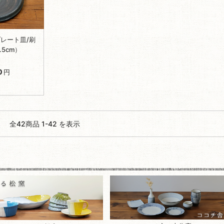
レート皿/刷
.5cm）
0
円
全42商品 1-42 を表示