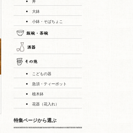
丼
大鉢
小鉢・そばちょこ
こどもの器
急須・ティーポット
植木鉢
花器（花入れ）
特集ページから選ぶ