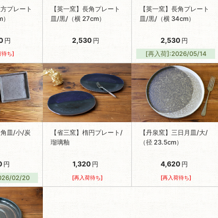
正方プレート
【英一窯】長角プレート
【英一窯】長角プレート
m）
皿/黒/（横 27cm）
皿/黒/（横 34cm）
0
2,530
2,530
円
円
円
荷待ち]
[再入荷]:2026/05/14
角皿/小/炭
【省三窯】楕円プレート/
【丹泉窯】三日月皿/大/
瑠璃釉
（径 23.5cm）
0
1,320
4,620
円
円
円
26/02/20
[再入荷待ち]
[再入荷待ち]