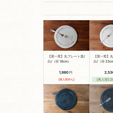
【英一窯】丸プレート皿/
【英一窯】丸
白/（径 18cm）
白/（径 23c
1,980
2,53
円
[再入荷待ち]
[再入荷]:20