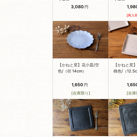
3,080
1,98
円
[再入
【かねと窯】花小皿/空
【かねと窯】
色/（径 14cm）
桃色/（12.5
1,650
1,65
円
[在庫限り]
[在庫