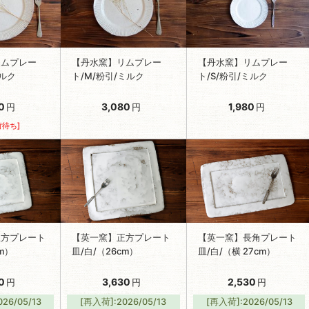
リムプレー
【丹水窯】リムプレー
【丹水窯】リムプレー
ミルク
ト/M/粉引/ミルク
ト/S/粉引/ミルク
0
3,080
1,980
円
円
円
荷待ち]
正方プレート
【英一窯】正方プレート
【英一窯】長角プレート
m）
皿/白/（26cm）
皿/白/（横 27cm）
0
3,630
2,530
円
円
円
26/05/13
[再入荷]:2026/05/13
[再入荷]:2026/05/13