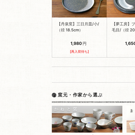
【丹泉窯】三日月皿/小/
【夢工房】プ
（径 18.5cm）
毛目/（径 20
1,980
1,65
円
[再入荷待ち]
窯元・作家から選ぶ