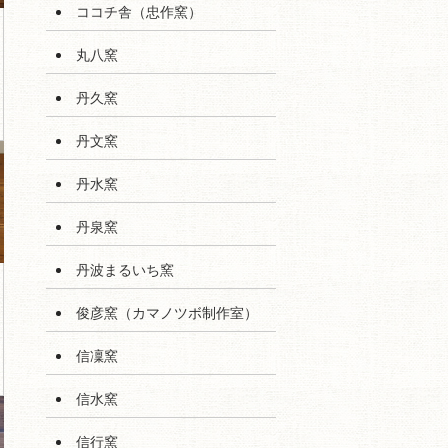
ココチ舎（忠作窯）
丸八窯
丹久窯
丹文窯
丹水窯
丹泉窯
丹波まるいち窯
俊彦窯（カマノツボ制作室）
信凜窯
信水窯
信行窯