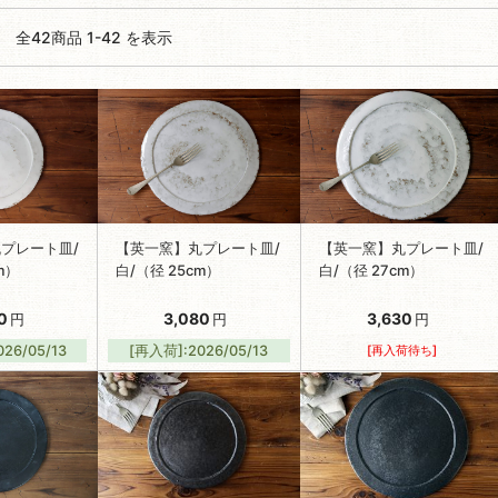
全42商品 1-42 を表示
プレート皿/
【英一窯】丸プレート皿/
【英一窯】丸プレート皿/
m）
白/（径 25cm）
白/（径 27cm）
0
3,080
3,630
円
円
円
26/05/13
[再入荷]:2026/05/13
[再入荷待ち]